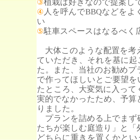
植栽は好きなので提案し
③
人を呼んでBBQなどを
④
い
駐車スペースはなるべく
⑤
大体このような配置を考
ていただき、それを基に起
た。また、当社のお勧めプ
で作ってほしいとご要望を
たところ、大変気に入って
実的でなかったため、予算
りました。
プランを詰める上でまず
たちが楽しむ庭造り」と「
どちらに重きを置くかとい