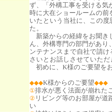
ず、「外構工事を受ける気
時に大在ショールームの前
いたという当社に、この度
た。
新築からの経緯をお聞き
ん、外構専門の部門があり
ンテナンスまで自社で請け
さいとお話しさせていただ
初めに、K様のご要望を
K様からのご要望
◆◆◆
◆
◆
◆
排水が悪く法面が崩れた
①
リビング等のお部屋が道
②
い