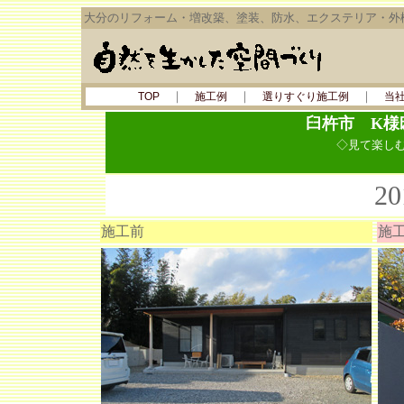
大分のリフォーム・増改築、塗装、防水、エクステリア・外
｜
｜
｜
TOP
施工例
選りすぐり施工例
当
臼杵市 K
◇
見て楽し
2
施工前
施