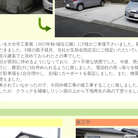
る大分市工業展（2015年秋/城址公園）にF様がご来場下さいました。
だきました。F様の親子様共、当社が互助会指定店にご指定いただいて
北斗建装でと決めておられたとの事でした。
台が変則に停めるようになっており、少々不便な状態でした。今後、県
うに、横並びに3台停められるように致しました。電信柱の突っ張りを
て駐車場を1台分増やし、右端にカーポートを新設しました。また、物
替えました。
されていなかったので、今回外構工事の後工事することに致しました
したが、クラックを補修しリシン面の上から下地再生の為の下塗りをし
。
施工中