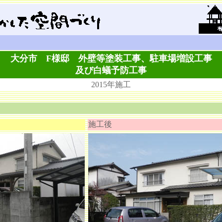
大分市 F様邸 外壁等塗装工事、駐車場増設工事
及び白蟻予防工事
2015年施工
施工後