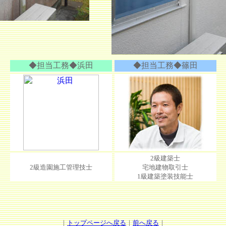
◆担当工務◆浜田
◆担当工務◆篠田
2級建築士
2級造園施工管理技士
宅地建物取引士
1級建築塗装技能士
｜
トップページへ戻る
｜
前へ戻る
｜